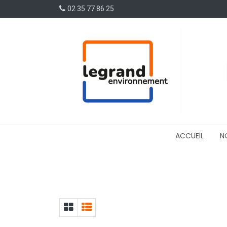
02 35 77 86 25
ACCUEIL
N