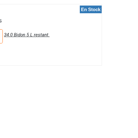
En Stock
S
34.0 Bidon 5 L restant.