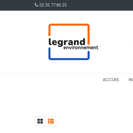
02 35 77 86 25
ACCUEIL
N