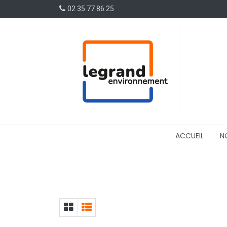
02 35 77 86 25
ACCUEIL
N