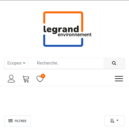
Ecopes
0
FILTRES